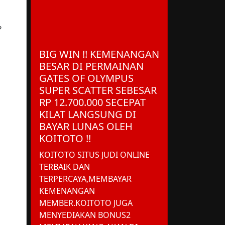
?
BIG WIN !! KEMENANGAN
BESAR DI PERMAINAN
GATES OF OLYMPUS
SUPER SCATTER SEBESAR
RP 12.700.000 SECEPAT
KILAT LANGSUNG DI
BAYAR LUNAS OLEH
KOITOTO !!
KOITOTO SITUS JUDI ONLINE
TERBAIK DAN
TERPERCAYA,MEMBAYAR
KEMENANGAN
MEMBER.KOITOTO JUGA
MENYEDIAKAN BONUS2