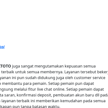
koi
ITOTO
juga sangat mengutamakan kepuasan semua
erbaik untuk semua membernya. Layanan tersebut beker
ayanan ini pun sudah didukung juga oleh customer service
p membantu para pemain. Setiap pemain pun dapat
sung melalui fitur live chat online. Setiap pemain dapat
 saran, konfirmasi deposit, pembuatan akun baru dll pad
nya layanan terbaik ini memberikan kemudahan pada semua
kapan pun tanpa batasan waktu.