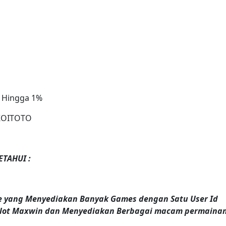
 Hingga 1%
KOITOTO
ETAHUI :
e yang Menyediakan Banyak Games dengan Satu User Id
 , Slot Maxwin dan Menyediakan Berbagai macam permaina