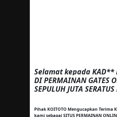
Selamat kepada KAD**
DI PERMAINAN GATES OF
SEPULUH JUTA SERATUS 
Pihak KOITOTO Mengucapkan Terima 
kami sebagai SITUS PERMAINAN ONLI