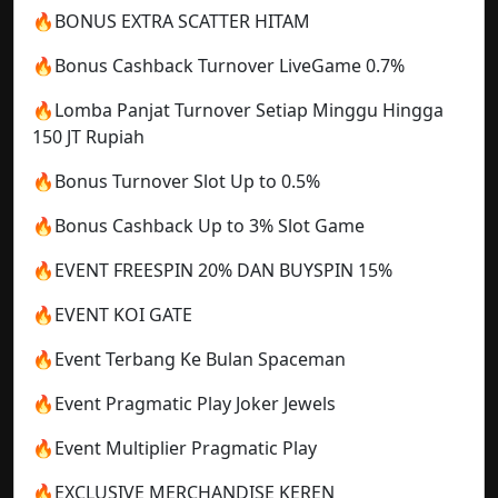
🔥BONUS EXTRA SCATTER HITAM
🔥Bonus Cashback Turnover LiveGame 0.7%
🔥Lomba Panjat Turnover Setiap Minggu Hingga
150 JT Rupiah
🔥Bonus Turnover Slot Up to 0.5%
🔥Bonus Cashback Up to 3% Slot Game
🔥EVENT FREESPIN 20% DAN BUYSPIN 15%
🔥EVENT KOI GATE
🔥Event Terbang Ke Bulan Spaceman
🔥Event Pragmatic Play Joker Jewels
🔥Event Multiplier Pragmatic Play
🔥EXCLUSIVE MERCHANDISE KEREN