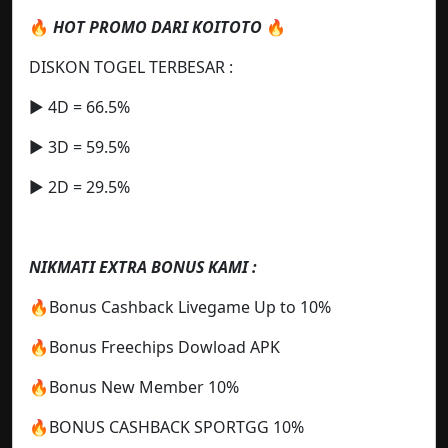
🔥
HOT PROMO DARI KOITOTO
🔥
DISKON TOGEL TERBESAR :
▶️ 4D = 66.5%
▶️ 3D = 59.5%
▶️ 2D = 29.5%
NIKMATI EXTRA BONUS KAMI :
🔥Bonus Cashback Livegame Up to 10%
🔥Bonus Freechips Dowload APK
🔥Bonus New Member 10%
🔥BONUS CASHBACK SPORTGG 10%