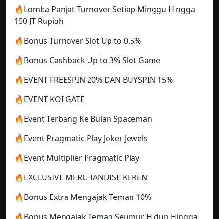
🔥Lomba Panjat Turnover Setiap Minggu Hingga
150 JT Rupiah
🔥Bonus Turnover Slot Up to 0.5%
🔥Bonus Cashback Up to 3% Slot Game
🔥EVENT FREESPIN 20% DAN BUYSPIN 15%
🔥EVENT KOI GATE
🔥Event Terbang Ke Bulan Spaceman
🔥Event Pragmatic Play Joker Jewels
🔥Event Multiplier Pragmatic Play
🔥EXCLUSIVE MERCHANDISE KEREN
🔥Bonus Extra Mengajak Teman 10%
🔥Bonus Mengajak Teman Seumur Hidup Hingga