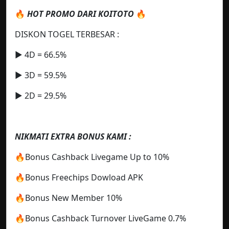
🔥
HOT PROMO DARI KOITOTO
🔥
DISKON TOGEL TERBESAR :
▶️ 4D = 66.5%
▶️ 3D = 59.5%
▶️ 2D = 29.5%
NIKMATI EXTRA BONUS KAMI :
🔥Bonus Cashback Livegame Up to 10%
🔥Bonus Freechips Dowload APK
🔥Bonus New Member 10%
🔥Bonus Cashback Turnover LiveGame 0.7%