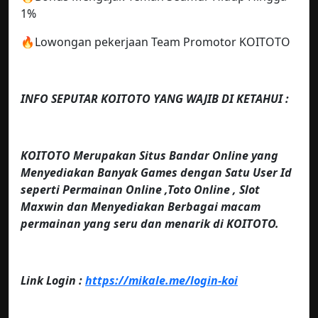
1%
🔥Lowongan pekerjaan Team Promotor KOITOTO
INFO SEPUTAR KOITOTO YANG WAJIB DI KETAHUI :
KOITOTO Merupakan Situs Bandar Online yang
Menyediakan Banyak Games dengan Satu User Id
seperti Permainan Online ,Toto Online , Slot
Maxwin dan Menyediakan Berbagai macam
permainan yang seru dan menarik di KOITOTO.
Link Login :
https://mikale.me/login-koi