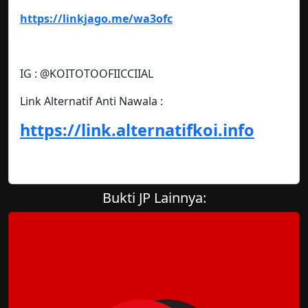
https://linkjago.me/wa3ofc
IG : @KOITOTOOFIICCIIAL
Link Alternatif Anti Nawala :
https://link.alternatifkoi.info
Bukti JP Lainnya: