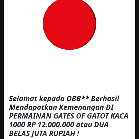
Selamat kepada OBB** Berhasil
Mendapatkan Kemenangan DI
PERMAINAN GATES OF GATOT KACA
1000 RP 12.000.000 atau DUA
BELAS JUTA RUPIAH !