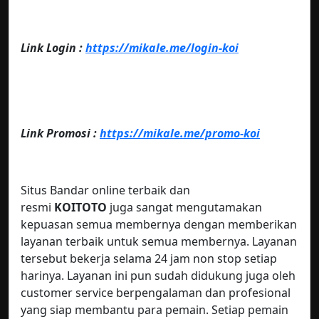
Link Login :
https://mikale.me/login-koi
Link Promosi :
https://mikale.me/promo-koi
Situs Bandar online terbaik dan
resmi
KOITOTO
juga sangat mengutamakan
kepuasan semua membernya dengan memberikan
layanan terbaik untuk semua membernya. Layanan
tersebut bekerja selama 24 jam non stop setiap
harinya. Layanan ini pun sudah didukung juga oleh
customer service berpengalaman dan profesional
yang siap membantu para pemain. Setiap pemain