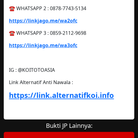
☎️ WHATSAPP 2 : 0878-7743-5134
https://linkjago.me/wa2ofc
☎️ WHATSAPP 3 : 0859-2112-9698
https://linkjago.me/wa3ofc
IG : @KOITOTOASIA
Link Alternatif Anti Nawala :
https://link.alternatifkoi.info
Bukti JP Lainnya: