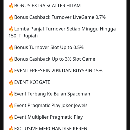
🔥BONUS EXTRA SCATTER HITAM
🔥Bonus Cashback Turnover LiveGame 0.7%
🔥Lomba Panjat Turnover Setiap Minggu Hingga
150 JT Rupiah
🔥Bonus Turnover Slot Up to 0.5%
🔥Bonus Cashback Up to 3% Slot Game
🔥EVENT FREESPIN 20% DAN BUYSPIN 15%
🔥EVENT KOI GATE
🔥Event Terbang Ke Bulan Spaceman
🔥Event Pragmatic Play Joker Jewels
🔥Event Multiplier Pragmatic Play
🔥EXCLUSIVE MERCHANDISE KEREN