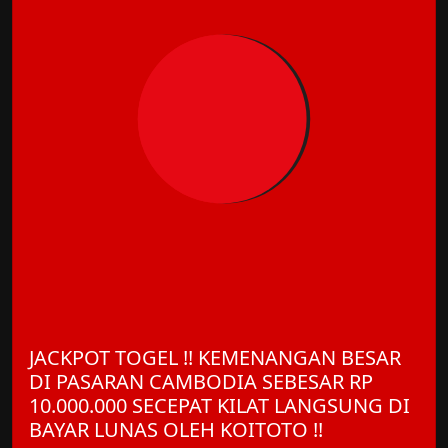
JACKPOT TOGEL !! KEMENANGAN BESAR
DI PASARAN CAMBODIA SEBESAR RP
10.000.000 SECEPAT KILAT LANGSUNG DI
BAYAR LUNAS OLEH KOITOTO !!