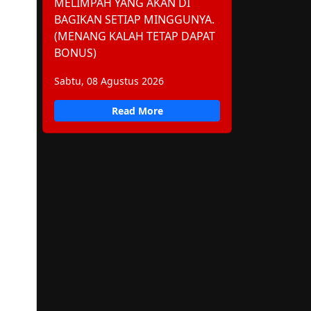
MELIMPAH YANG AKAN DI
BAGIKAN SETIAP MINGGUNYA.
(MENANG KALAH TETAP DAPAT
BONUS)
Sabtu, 08 Agustus 2026
Read More