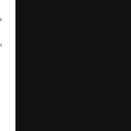
a
t
r