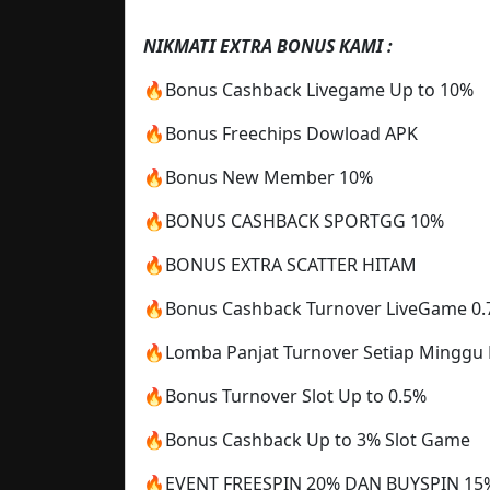
NIKMATI EXTRA BONUS KAMI :
🔥Bonus Cashback Livegame Up to 10%
🔥Bonus Freechips Dowload APK
🔥Bonus New Member 10%
🔥BONUS CASHBACK SPORTGG 10%
🔥BONUS EXTRA SCATTER HITAM
🔥Bonus Cashback Turnover LiveGame 0
🔥Lomba Panjat Turnover Setiap Minggu 
🔥Bonus Turnover Slot Up to 0.5%
🔥Bonus Cashback Up to 3% Slot Game
🔥EVENT FREESPIN 20% DAN BUYSPIN 15