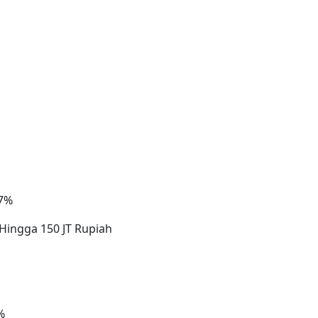
.7%
Hingga 150 JT Rupiah
%