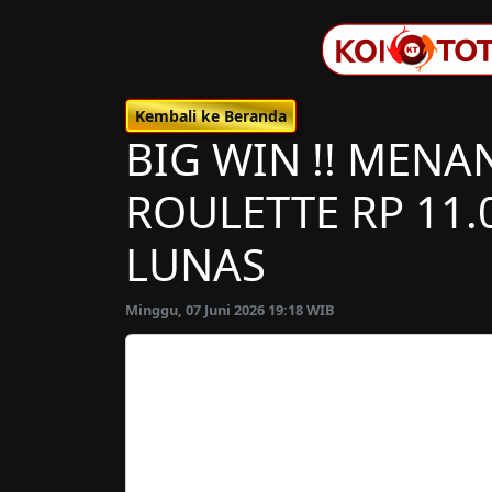
Kembali ke Beranda
BIG WIN !! MEN
ROULETTE RP 11.
LUNAS
Minggu, 07 Juni 2026 19:18 WIB