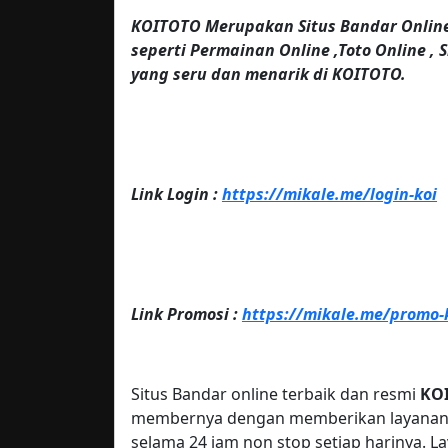
KOITOTO Merupakan Situs Bandar Onlin
seperti Permainan Online ,Toto Online
yang seru dan menarik di KOITOTO.
Link Login :
https://mikale.me/login-koi
Link Promosi :
https://mikale.me/promo-
Situs Bandar online terbaik dan resmi
KO
membernya dengan memberikan layanan t
selama 24 jam non stop setiap harinya. L