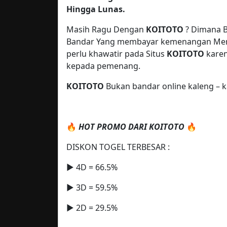
Hingga Lunas.
Masih Ragu Dengan
KOITOTO
? Dimana B
Bandar Yang membayar kemenangan Membe
perlu khawatir pada Situs
KOITOTO
karen
kepada pemenang.
KOITOTO
Bukan bandar online kaleng – ka
🔥
HOT PROMO DARI KOITOTO
🔥
DISKON TOGEL TERBESAR :
▶️ 4D = 66.5%
▶️ 3D = 59.5%
▶️ 2D = 29.5%