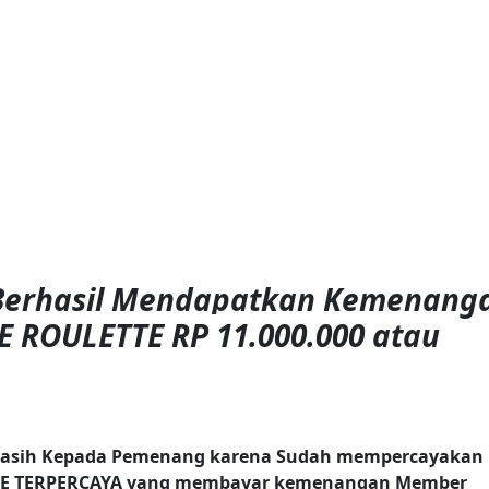
 Berhasil Mendapatkan Kemenang
ROULETTE RP 11.000.000 atau
Kasih Kepada Pemenang karena Sudah mempercayakan
NE TERPERCAYA yang membayar kemenangan Member