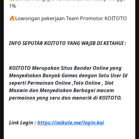
1%
🔥Lowongan pekerjaan Team Promotor KOITOTO
INFO SEPUTAR KOITOTO YANG WAJIB DI KETAHUI :
KOITOTO Merupakan Situs Bandar Online yang
Menyediakan Banyak Games dengan Satu User Id
seperti Permainan Online ,Toto Online , Slot
Maxwin dan Menyediakan Berbagai macam
permainan yang seru dan menarik di KOITOTO.
Link Login :
https://mikale.me/login-koi