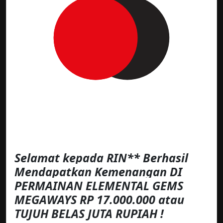
Selamat kepada RIN** Berhasil
Mendapatkan Kemenangan DI
PERMAINAN ELEMENTAL GEMS
MEGAWAYS RP 17.000.000 atau
TUJUH BELAS JUTA RUPIAH !