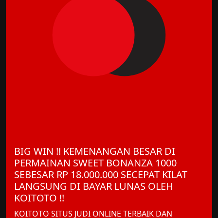
BIG WIN !! KEMENANGAN BESAR DI
PERMAINAN SWEET BONANZA 1000
SEBESAR RP 18.000.000 SECEPAT KILAT
LANGSUNG DI BAYAR LUNAS OLEH
KOITOTO !!
KOITOTO SITUS JUDI ONLINE TERBAIK DAN