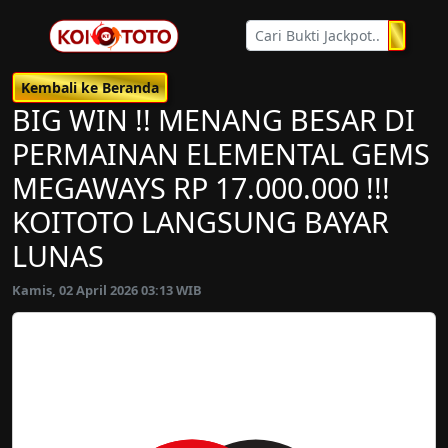
Kembali ke Beranda
BIG WIN !! MENANG BESAR DI
PERMAINAN ELEMENTAL GEMS
MEGAWAYS RP 17.000.000 !!!
KOITOTO LANGSUNG BAYAR
LUNAS
Kamis, 02 April 2026 03:13 WIB