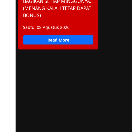
BAGIKAN SETIAP MINGGUNYA.
(MENANG KALAH TETAP DAPAT
BONUS)
Sabtu, 08 Agustus 2026
Read More