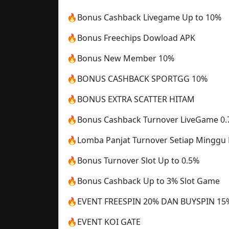
🔥Bonus Cashback Livegame Up to 10%
🔥Bonus Freechips Dowload APK
🔥Bonus New Member 10%
🔥BONUS CASHBACK SPORTGG 10%
🔥BONUS EXTRA SCATTER HITAM
🔥Bonus Cashback Turnover LiveGame 0
🔥Lomba Panjat Turnover Setiap Minggu 
🔥Bonus Turnover Slot Up to 0.5%
🔥Bonus Cashback Up to 3% Slot Game
🔥EVENT FREESPIN 20% DAN BUYSPIN 15
🔥EVENT KOI GATE