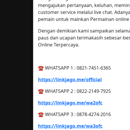
mengajukan pertanyaan, keluhan, meminta
customer service melalui live chat. Ada
pemain untuk mainkan Permainan online 
Dengan demikian kami sampaikan selama
paus dan ucapan terimakasih sebesar-be
Online Terpercaya.
☎️ WHATSAPP 1 : 0821-7451-6365
https://linkjago.me/official
☎️ WHATSAPP 2 : 0822-2149-7925
https://linkjago.me/wa2ofc
☎️ WHATSAPP 3 : 0878-4274-2016
https://linkjago.me/wa3ofc