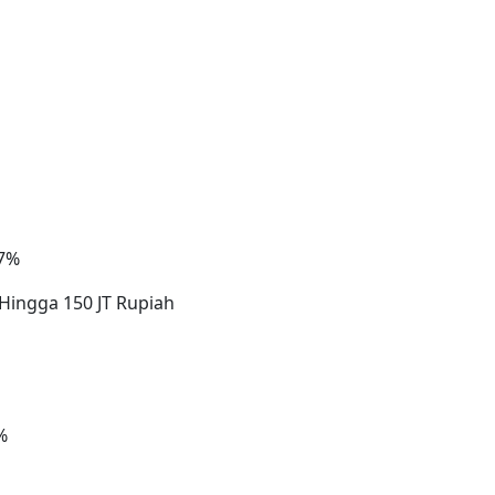
.7%
Hingga 150 JT Rupiah
%