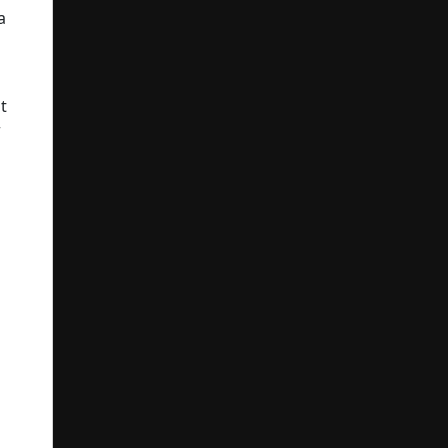
a
t
r