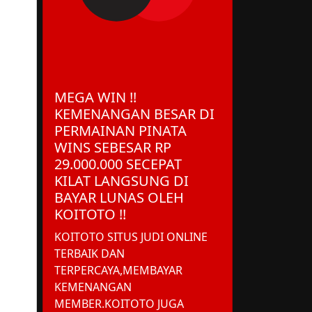
MEGA WIN !!
KEMENANGAN BESAR DI
PERMAINAN PINATA
WINS SEBESAR RP
29.000.000 SECEPAT
KILAT LANGSUNG DI
BAYAR LUNAS OLEH
KOITOTO !!
KOITOTO SITUS JUDI ONLINE
TERBAIK DAN
TERPERCAYA,MEMBAYAR
KEMENANGAN
MEMBER.KOITOTO JUGA