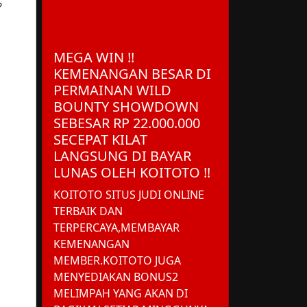
?
MEGA WIN !!
KEMENANGAN BESAR DI
PERMAINAN WILD
BOUNTY SHOWDOWN
SEBESAR RP 22.000.000
SECEPAT KILAT
LANGSUNG DI BAYAR
LUNAS OLEH KOITOTO !!
KOITOTO SITUS JUDI ONLINE
TERBAIK DAN
TERPERCAYA,MEMBAYAR
KEMENANGAN
MEMBER.KOITOTO JUGA
MENYEDIAKAN BONUS2
MELIMPAH YANG AKAN DI