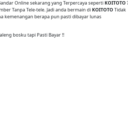
andar Online sekarang yang Terpercaya seperti
KOITOTO
r Tanpa Tele-tele. Jadi anda bermain di
KOITOTO
Tidak
a kemenangan berapa pun pasti dibayar lunas
leng bosku tapi Pasti Bayar !!