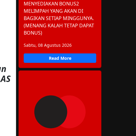
MENYEDIAKAN BONUS2
MELIMPAH YANG AKAN DI
BAGIKAN SETIAP MINGGUNYA.
(MENANG KALAH TETAP DAPAT
BONUS)
Sabtu, 08 Agustus 2026
Read More
an
LAS