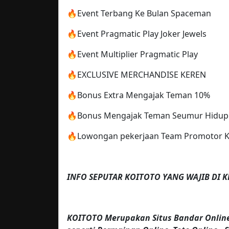
🔥Event Terbang Ke Bulan Spaceman
🔥Event Pragmatic Play Joker Jewels
🔥Event Multiplier Pragmatic Play
🔥EXCLUSIVE MERCHANDISE KEREN
🔥Bonus Extra Mengajak Teman 10%
🔥Bonus Mengajak Teman Seumur Hidup
🔥Lowongan pekerjaan Team Promotor 
INFO SEPUTAR KOITOTO YANG WAJIB DI K
KOITOTO Merupakan Situs Bandar Onlin