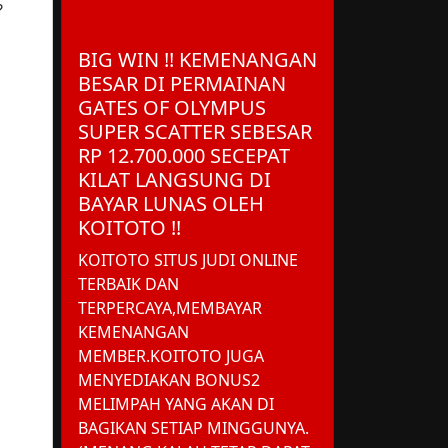
?
BIG WIN !! KEMENANGAN
BESAR DI PERMAINAN
GATES OF OLYMPUS
SUPER SCATTER SEBESAR
RP 12.700.000 SECEPAT
KILAT LANGSUNG DI
BAYAR LUNAS OLEH
KOITOTO !!
KOITOTO SITUS JUDI ONLINE
TERBAIK DAN
TERPERCAYA,MEMBAYAR
KEMENANGAN
MEMBER.KOITOTO JUGA
MENYEDIAKAN BONUS2
MELIMPAH YANG AKAN DI
BAGIKAN SETIAP MINGGUNYA.