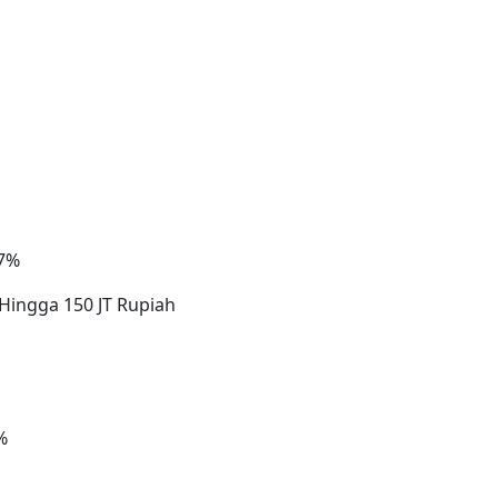
.7%
Hingga 150 JT Rupiah
%