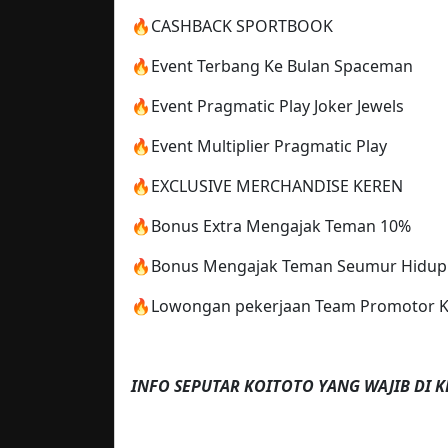
🔥
CASHBACK SPORTBOOK
🔥Event Terbang Ke Bulan Spaceman
🔥Event Pragmatic Play Joker Jewels
🔥Event Multiplier Pragmatic Play
🔥EXCLUSIVE MERCHANDISE KEREN
🔥Bonus Extra Mengajak Teman 10%
🔥Bonus Mengajak Teman Seumur Hidup
🔥Lowongan pekerjaan Team Promotor 
INFO SEPUTAR KOITOTO YANG WAJIB DI K