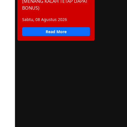
(MENANG KALAH TETAP DAPAT
BONUS)
Sabtu, 08 Agustus 2026
Read More