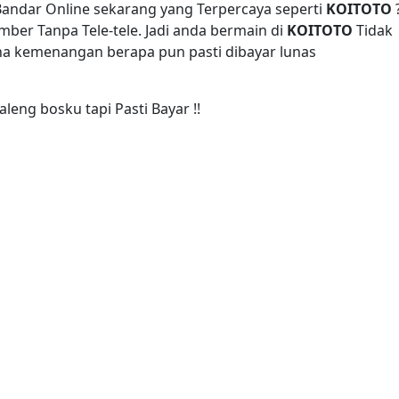
andar Online sekarang yang Terpercaya seperti
KOITOTO
r Tanpa Tele-tele. Jadi anda bermain di
KOITOTO
Tidak
a kemenangan berapa pun pasti dibayar lunas
leng bosku tapi Pasti Bayar !!