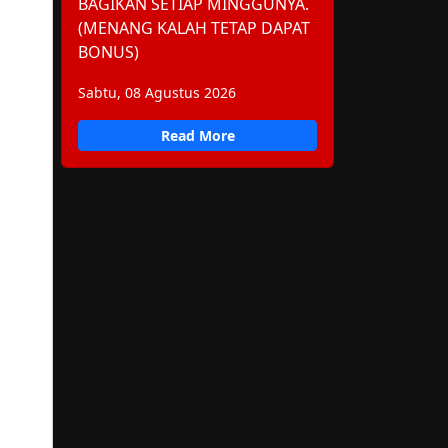
BAGIKAN SETIAP MINGGUNYA.
(MENANG KALAH TETAP DAPAT
BONUS)
Sabtu, 08 Agustus 2026
Read More