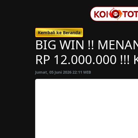
Kembali ke Beranda
BIG WIN !! MENA
RP 12.000.000 !
Jumat, 05 Juni 2026 22:11 WIB