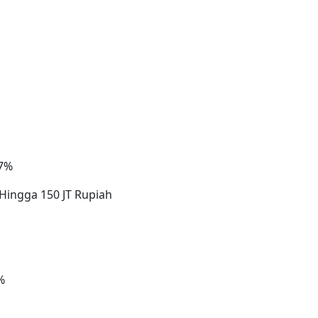
.7%
Hingga 150 JT Rupiah
%