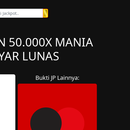
N 50.000X MANIA
AYAR LUNAS
Bukti JP Lainnya: