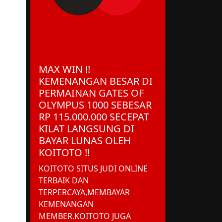
MAX WIN !!
KEMENANGAN BESAR DI
PERMAINAN GATES OF
OLYMPUS 1000 SEBESAR
RP 115.000.000 SECEPAT
KILAT LANGSUNG DI
BAYAR LUNAS OLEH
KOITOTO !!
KOITOTO SITUS JUDI ONLINE
TERBAIK DAN
TERPERCAYA,MEMBAYAR
KEMENANGAN
MEMBER.KOITOTO JUGA