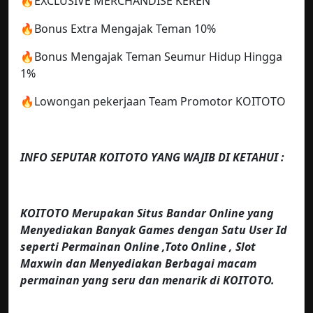
🔥EXCLUSIVE MERCHANDISE KEREN
🔥Bonus Extra Mengajak Teman 10%
🔥Bonus Mengajak Teman Seumur Hidup Hingga
1%
🔥Lowongan pekerjaan Team Promotor KOITOTO
INFO SEPUTAR KOITOTO YANG WAJIB DI KETAHUI :
KOITOTO Merupakan Situs Bandar Online yang
Menyediakan Banyak Games dengan Satu User Id
seperti Permainan Online ,Toto Online , Slot
Maxwin dan Menyediakan Berbagai macam
permainan yang seru dan menarik di KOITOTO.