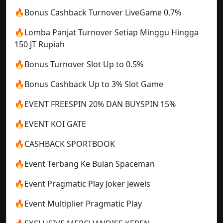
🔥Bonus Cashback Turnover LiveGame 0.7%
🔥Lomba Panjat Turnover Setiap Minggu Hingga
150 JT Rupiah
🔥Bonus Turnover Slot Up to 0.5%
🔥Bonus Cashback Up to 3% Slot Game
🔥EVENT FREESPIN 20% DAN BUYSPIN 15%
🔥EVENT KOI GATE
🔥
CASHBACK SPORTBOOK
🔥Event Terbang Ke Bulan Spaceman
🔥Event Pragmatic Play Joker Jewels
🔥Event Multiplier Pragmatic Play