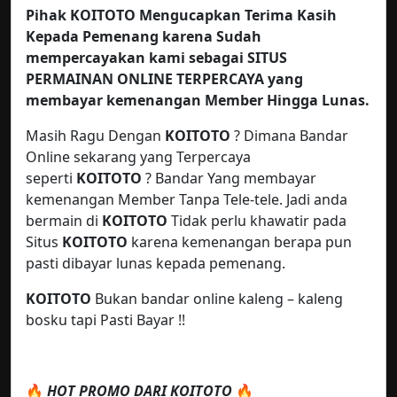
Pihak KOITOTO Mengucapkan Terima Kasih
Kepada Pemenang karena Sudah
mempercayakan kami sebagai SITUS
PERMAINAN ONLINE TERPERCAYA yang
membayar kemenangan Member Hingga Lunas.
Masih Ragu Dengan
KOITOTO
? Dimana Bandar
Online sekarang yang Terpercaya
seperti
KOITOTO
? Bandar Yang membayar
kemenangan Member Tanpa Tele-tele. Jadi anda
bermain di
KOITOTO
Tidak perlu khawatir pada
Situs
KOITOTO
karena kemenangan berapa pun
pasti dibayar lunas kepada pemenang.
KOITOTO
Bukan bandar online kaleng – kaleng
bosku tapi Pasti Bayar !!
🔥
HOT PROMO DARI KOITOTO
🔥