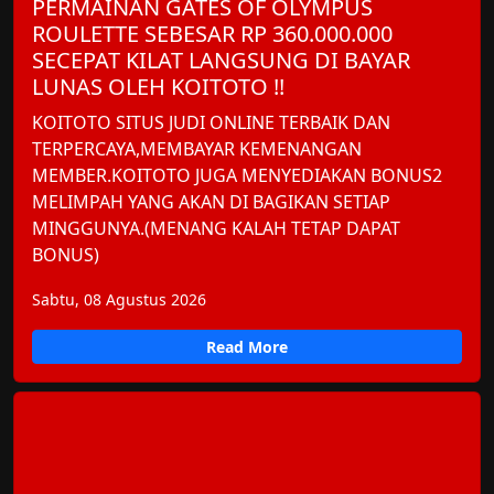
PERMAINAN GATES OF OLYMPUS
ROULETTE SEBESAR RP 360.000.000
SECEPAT KILAT LANGSUNG DI BAYAR
LUNAS OLEH KOITOTO !!
KOITOTO SITUS JUDI ONLINE TERBAIK DAN
TERPERCAYA,MEMBAYAR KEMENANGAN
MEMBER.KOITOTO JUGA MENYEDIAKAN BONUS2
MELIMPAH YANG AKAN DI BAGIKAN SETIAP
MINGGUNYA.(MENANG KALAH TETAP DAPAT
BONUS)
Sabtu, 08 Agustus 2026
Read More