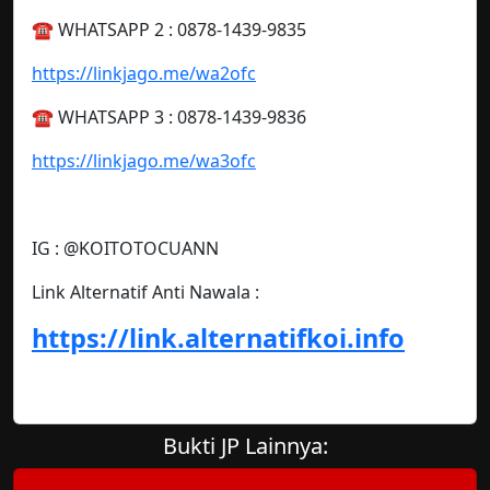
☎️ WHATSAPP 2 : 0878-1439-9835
https://linkjago.me/wa2ofc
☎️ WHATSAPP 3 : 0878-1439-9836
https://linkjago.me/wa3ofc
IG : @KOITOTOCUANN
Link Alternatif Anti Nawala :
https://link.alternatifkoi.info
Bukti JP Lainnya: