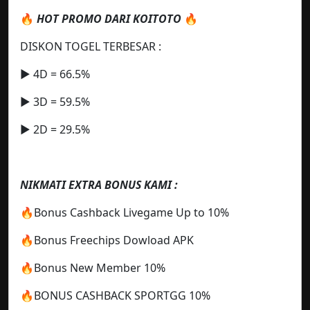
🔥
HOT PROMO DARI KOITOTO
🔥
DISKON TOGEL TERBESAR :
▶️ 4D = 66.5%
▶️ 3D = 59.5%
▶️ 2D = 29.5%
NIKMATI EXTRA BONUS KAMI :
🔥Bonus Cashback Livegame Up to 10%
🔥Bonus Freechips Dowload APK
🔥Bonus New Member 10%
🔥BONUS CASHBACK SPORTGG 10%