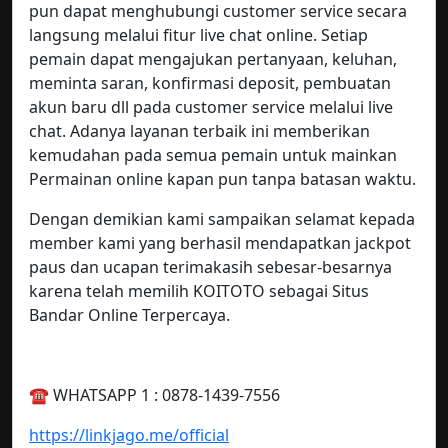
pun dapat menghubungi customer service secara
langsung melalui fitur live chat online. Setiap
pemain dapat mengajukan pertanyaan, keluhan,
meminta saran, konfirmasi deposit, pembuatan
akun baru dll pada customer service melalui live
chat. Adanya layanan terbaik ini memberikan
kemudahan pada semua pemain untuk mainkan
Permainan online kapan pun tanpa batasan waktu.
Dengan demikian kami sampaikan selamat kepada
member kami yang berhasil mendapatkan jackpot
paus dan ucapan terimakasih sebesar-besarnya
karena telah memilih KOITOTO sebagai Situs
Bandar Online Terpercaya.
☎️ WHATSAPP 1 : 0878-1439-7556
https://linkjago.me/official