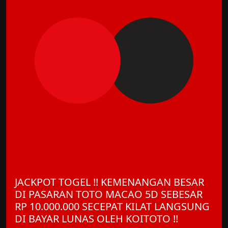
JACKPOT TOGEL !! KEMENANGAN BESAR
DI PASARAN TOTO MACAO 5D SEBESAR
RP 10.000.000 SECEPAT KILAT LANGSUNG
DI BAYAR LUNAS OLEH KOITOTO !!