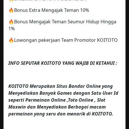
🔥Bonus Extra Mengajak Teman 10%
🔥Bonus Mengajak Teman Seumur Hidup Hingga
1%
🔥Lowongan pekerjaan Team Promotor KOITOTO
INFO SEPUTAR KOITOTO YANG WAJIB DI KETAHUI :
KOITOTO Merupakan Situs Bandar Online yang
Menyediakan Banyak Games dengan Satu User Id
seperti Permainan Online ,Toto Online , Slot
Maxwin dan Menyediakan Berbagai macam
permainan yang seru dan menarik di KOITOTO.