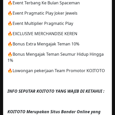
🔥Event Terbang Ke Bulan Spaceman
🔥Event Pragmatic Play Joker Jewels
🔥Event Multiplier Pragmatic Play
🔥EXCLUSIVE MERCHANDISE KEREN
🔥Bonus Extra Mengajak Teman 10%
🔥Bonus Mengajak Teman Seumur Hidup Hingga
1%
🔥Lowongan pekerjaan Team Promotor KOITOTO
INFO SEPUTAR KOITOTO YANG WAJIB DI KETAHUI :
KOITOTO Merupakan Situs Bandar Online yang