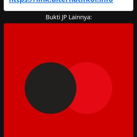
Bukti JP Lainnya: