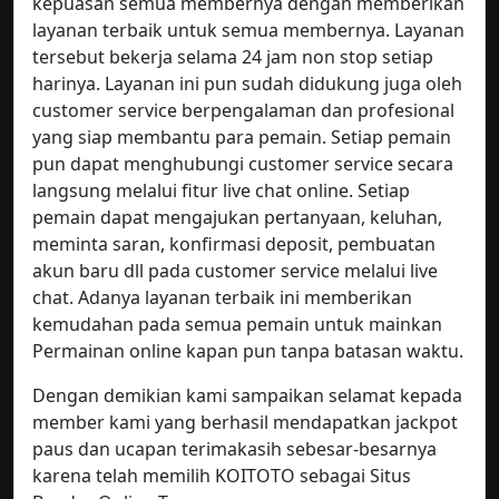
kepuasan semua membernya dengan memberikan
layanan terbaik untuk semua membernya. Layanan
tersebut bekerja selama 24 jam non stop setiap
harinya. Layanan ini pun sudah didukung juga oleh
customer service berpengalaman dan profesional
yang siap membantu para pemain. Setiap pemain
pun dapat menghubungi customer service secara
langsung melalui fitur live chat online. Setiap
pemain dapat mengajukan pertanyaan, keluhan,
meminta saran, konfirmasi deposit, pembuatan
akun baru dll pada customer service melalui live
chat. Adanya layanan terbaik ini memberikan
kemudahan pada semua pemain untuk mainkan
Permainan online kapan pun tanpa batasan waktu.
Dengan demikian kami sampaikan selamat kepada
member kami yang berhasil mendapatkan jackpot
paus dan ucapan terimakasih sebesar-besarnya
karena telah memilih KOITOTO sebagai Situs