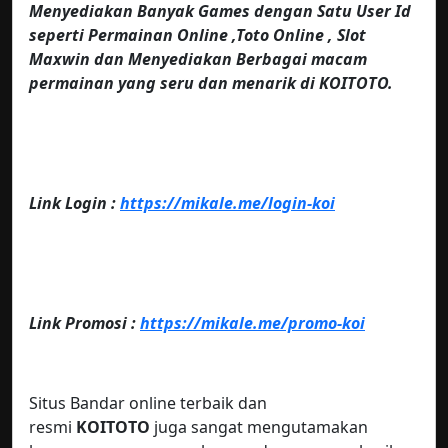
Menyediakan Banyak Games dengan Satu User Id
seperti Permainan Online ,Toto Online , Slot
Maxwin dan Menyediakan Berbagai macam
permainan yang seru dan menarik di KOITOTO.
Link Login :
https://mikale.me/login-koi
Link Promosi :
https://mikale.me/promo-koi
Situs Bandar online terbaik dan
resmi
KOITOTO
juga sangat mengutamakan