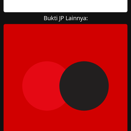
Bukti JP Lainnya: