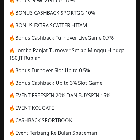
🔥Bonus New Member 10%
🔥BONUS CASHBACK SPORTGG 10%
🔥BONUS EXTRA SCATTER HITAM
🔥Bonus Cashback Turnover LiveGame 0.7%
🔥Lomba Panjat Turnover Setiap Minggu Hingga
150 JT Rupiah
🔥Bonus Turnover Slot Up to 0.5%
🔥Bonus Cashback Up to 3% Slot Game
🔥EVENT FREESPIN 20% DAN BUYSPIN 15%
🔥EVENT KOI GATE
🔥
CASHBACK SPORTBOOK
🔥Event Terbang Ke Bulan Spaceman