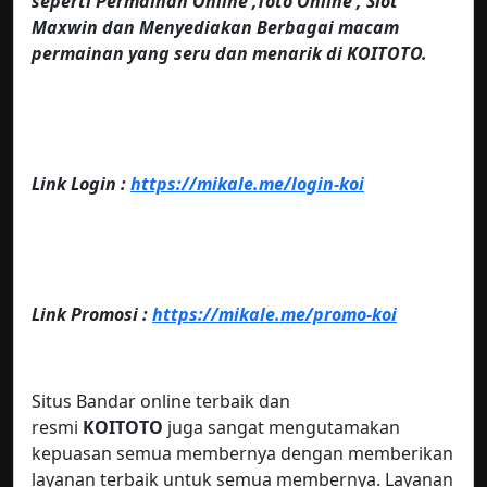
seperti Permainan Online ,Toto Online , Slot
Maxwin dan Menyediakan Berbagai macam
permainan yang seru dan menarik di KOITOTO.
Link Login :
https://mikale.me/login-koi
Link Promosi :
https://mikale.me/promo-koi
Situs Bandar online terbaik dan
resmi
KOITOTO
juga sangat mengutamakan
kepuasan semua membernya dengan memberikan
layanan terbaik untuk semua membernya. Layanan