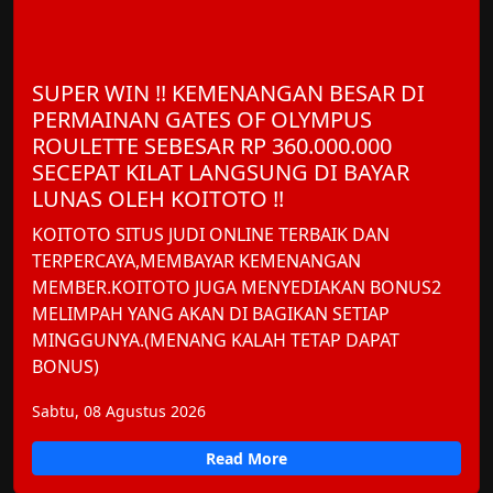
SUPER WIN !! KEMENANGAN BESAR DI
PERMAINAN GATES OF OLYMPUS
ROULETTE SEBESAR RP 360.000.000
SECEPAT KILAT LANGSUNG DI BAYAR
LUNAS OLEH KOITOTO !!
KOITOTO SITUS JUDI ONLINE TERBAIK DAN
TERPERCAYA,MEMBAYAR KEMENANGAN
MEMBER.KOITOTO JUGA MENYEDIAKAN BONUS2
MELIMPAH YANG AKAN DI BAGIKAN SETIAP
MINGGUNYA.(MENANG KALAH TETAP DAPAT
BONUS)
Sabtu, 08 Agustus 2026
Read More