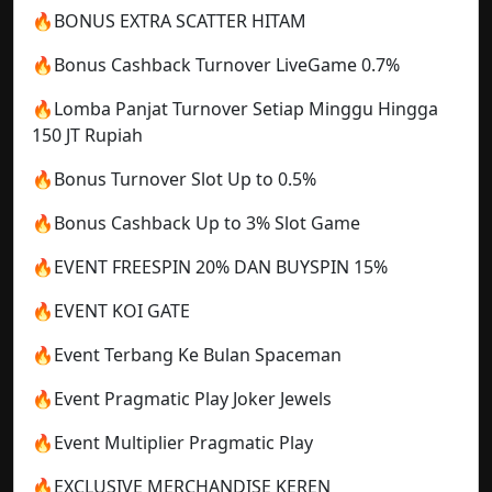
🔥BONUS EXTRA SCATTER HITAM
🔥Bonus Cashback Turnover LiveGame 0.7%
🔥Lomba Panjat Turnover Setiap Minggu Hingga
150 JT Rupiah
🔥Bonus Turnover Slot Up to 0.5%
🔥Bonus Cashback Up to 3% Slot Game
🔥EVENT FREESPIN 20% DAN BUYSPIN 15%
🔥EVENT KOI GATE
🔥Event Terbang Ke Bulan Spaceman
🔥Event Pragmatic Play Joker Jewels
🔥Event Multiplier Pragmatic Play
🔥EXCLUSIVE MERCHANDISE KEREN