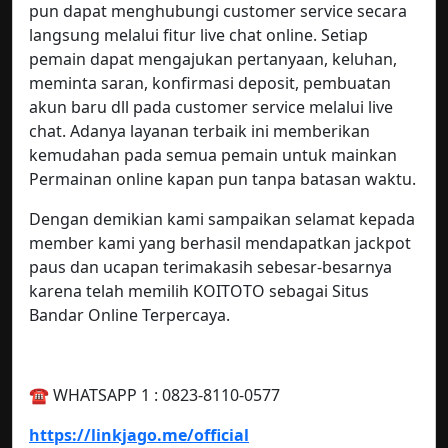
pun dapat menghubungi customer service secara
langsung melalui fitur live chat online. Setiap
pemain dapat mengajukan pertanyaan, keluhan,
meminta saran, konfirmasi deposit, pembuatan
akun baru dll pada customer service melalui live
chat. Adanya layanan terbaik ini memberikan
kemudahan pada semua pemain untuk mainkan
Permainan online kapan pun tanpa batasan waktu.
Dengan demikian kami sampaikan selamat kepada
member kami yang berhasil mendapatkan jackpot
paus dan ucapan terimakasih sebesar-besarnya
karena telah memilih KOITOTO sebagai Situs
Bandar Online Terpercaya.
☎️ WHATSAPP 1 : 0823-8110-0577
https://linkjago.me/official