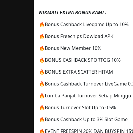
NIKMATI EXTRA BONUS KAMI :
🔥Bonus Cashback Livegame Up to 10%
🔥Bonus Freechips Dowload APK
🔥Bonus New Member 10%
🔥BONUS CASHBACK SPORTGG 10%
🔥BONUS EXTRA SCATTER HITAM
🔥Bonus Cashback Turnover LiveGame 0
🔥Lomba Panjat Turnover Setiap Minggu 
🔥Bonus Turnover Slot Up to 0.5%
🔥Bonus Cashback Up to 3% Slot Game
🔥EVENT FREESPIN 20% DAN BUYSPIN 15