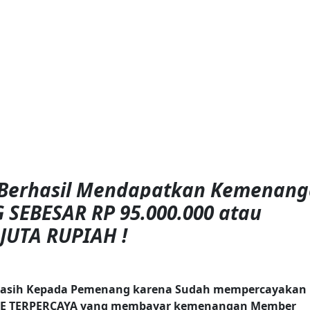
 Berhasil Mendapatkan Kemenan
SEBESAR RP 95.000.000 atau
JUTA RUPIAH !
Kasih Kepada Pemenang karena Sudah mempercayakan
NE TERPERCAYA yang membayar kemenangan Member