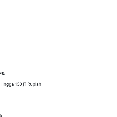
.7%
Hingga 150 JT Rupiah
%