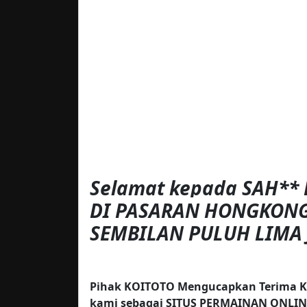
Selamat kepada SAH**
DI PASARAN HONGKONG 
SEMBILAN PULUH LIMA 
Pihak KOITOTO Mengucapkan Terima 
kami sebagai SITUS PERMAINAN ONLI