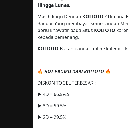
Hingga Lunas.
Masih Ragu Dengan
KOITOTO
? Dimana B
Bandar Yang membayar kemenangan Membe
perlu khawatir pada Situs
KOITOTO
karen
kepada pemenang.
KOITOTO
Bukan bandar online kaleng – ka
🔥
HOT PROMO DARI KOITOTO
🔥
DISKON TOGEL TERBESAR :
▶️ 4D = 66.5%a
▶️ 3D = 59.5%
▶️ 2D = 29.5%