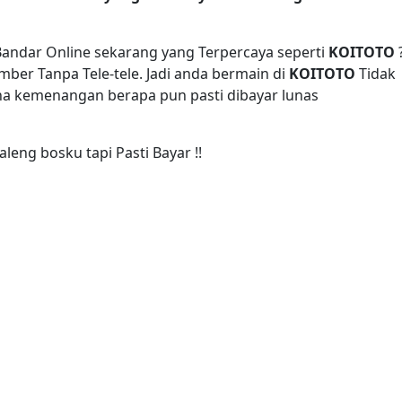
andar Online sekarang yang Terpercaya seperti
KOITOTO
r Tanpa Tele-tele. Jadi anda bermain di
KOITOTO
Tidak
a kemenangan berapa pun pasti dibayar lunas
leng bosku tapi Pasti Bayar !!