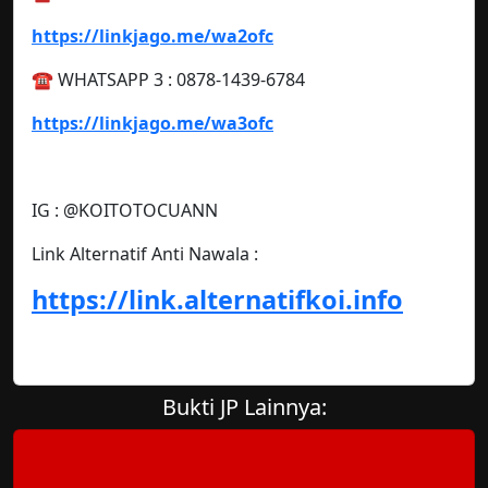
https://linkjago.me/wa2ofc
☎️ WHATSAPP 3 : 0878-1439-6784
https://linkjago.me/wa3ofc
IG : @KOITOTOCUANN
Link Alternatif Anti Nawala :
https://link.alternatifkoi.info
Bukti JP Lainnya: