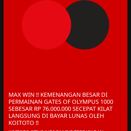
MAX WIN !! KEMENANGAN BESAR DI
PERMAINAN GATES OF OLYMPUS 1000
SEBESAR RP 76.000.000 SECEPAT KILAT
LANGSUNG DI BAYAR LUNAS OLEH
KOITOTO !!