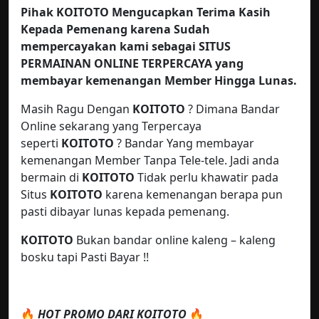
Pihak KOITOTO Mengucapkan Terima Kasih
Kepada Pemenang karena Sudah
mempercayakan kami sebagai SITUS
PERMAINAN ONLINE TERPERCAYA yang
membayar kemenangan Member Hingga Lunas.
Masih Ragu Dengan
KOITOTO
? Dimana Bandar
Online sekarang yang Terpercaya
seperti
KOITOTO
? Bandar Yang membayar
kemenangan Member Tanpa Tele-tele. Jadi anda
bermain di
KOITOTO
Tidak perlu khawatir pada
Situs
KOITOTO
karena kemenangan berapa pun
pasti dibayar lunas kepada pemenang.
KOITOTO
Bukan bandar online kaleng – kaleng
bosku tapi Pasti Bayar !!
🔥
HOT PROMO DARI KOITOTO
🔥