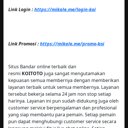
Link Login :
https://mikale.me/login-koi
Link Promosi :
https://mikale.me/promo-koi
Situs Bandar online terbaik dan
resmi
KOITOTO
juga sangat mengutamakan
kepuasan semua membernya dengan memberikan
layanan terbaik untuk semua membernya. Layanan
tersebut bekerja selama 24 jam non stop setiap
harinya. Layanan ini pun sudah didukung juga oleh
customer service berpengalaman dan profesional
yang siap membantu para pemain. Setiap pemain
pun dapat menghubungi customer service secara