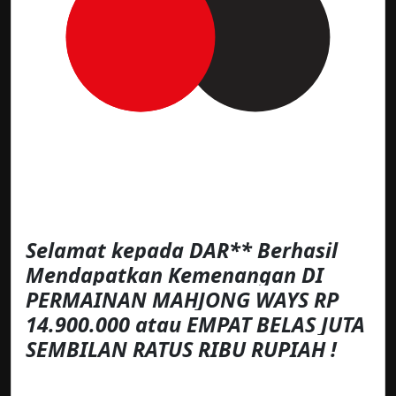
Selamat kepada DAR** Berhasil
Mendapatkan Kemenangan DI
PERMAINAN MAHJONG WAYS RP
14.900.000 atau EMPAT BELAS JUTA
SEMBILAN RATUS RIBU RUPIAH !