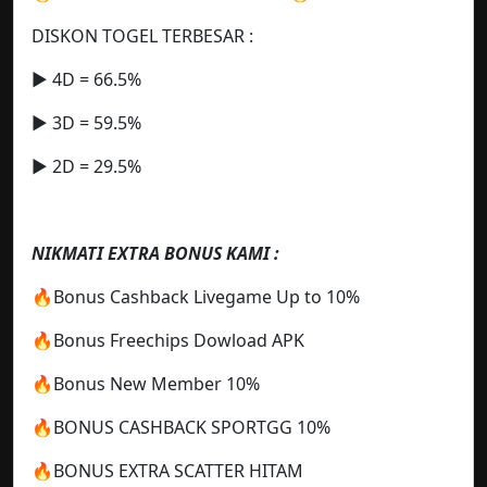
DISKON TOGEL TERBESAR :
▶️ 4D = 66.5%
▶️ 3D = 59.5%
▶️ 2D = 29.5%
NIKMATI EXTRA BONUS KAMI :
🔥Bonus Cashback Livegame Up to 10%
🔥Bonus Freechips Dowload APK
🔥Bonus New Member 10%
🔥BONUS CASHBACK SPORTGG 10%
🔥BONUS EXTRA SCATTER HITAM