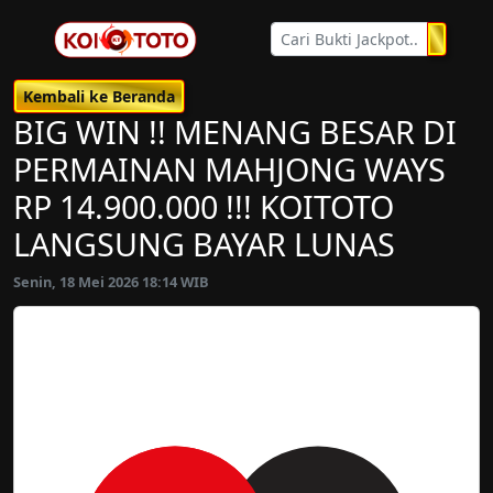
Kembali ke Beranda
BIG WIN !! MENANG BESAR DI
PERMAINAN MAHJONG WAYS
RP 14.900.000 !!! KOITOTO
LANGSUNG BAYAR LUNAS
Senin, 18 Mei 2026 18:14 WIB