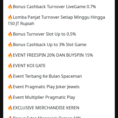
🔥Bonus Cashback Turnover LiveGame 0.7%
🔥Lomba Panjat Turnover Setiap Minggu Hingga
150 JT Rupiah
🔥Bonus Turnover Slot Up to 0.5%
🔥Bonus Cashback Up to 3% Slot Game
🔥EVENT FREESPIN 20% DAN BUYSPIN 15%
🔥EVENT KOI GATE
🔥Event Terbang Ke Bulan Spaceman
🔥Event Pragmatic Play Joker Jewels
🔥Event Multiplier Pragmatic Play
🔥EXCLUSIVE MERCHANDISE KEREN